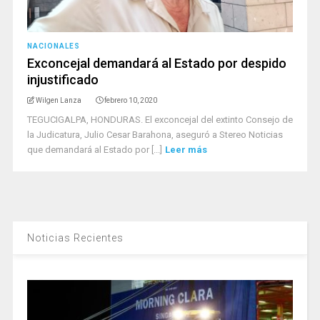
NACIONALES
Exconcejal demandará al Estado por despido
injustificado
Wilgen Lanza
febrero 10, 2020
TEGUCIGALPA, HONDURAS. El exconcejal del extinto Consejo de
la Judicatura, Julio Cesar Barahona, aseguró a Stereo Noticias
que demandará al Estado por [...]
Leer más
Noticias Recientes