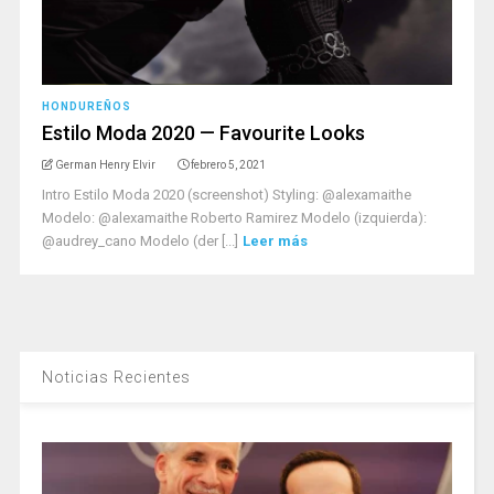
HONDUREÑOS
Estilo Moda 2020 — Favourite Looks
German Henry Elvir
febrero 5, 2021
Intro Estilo Moda 2020 (screenshot) Styling: @alexamaithe
Modelo: @alexamaithe Roberto Ramirez Modelo (izquierda):
@audrey_cano Modelo (der [...]
Leer más
Noticias Recientes