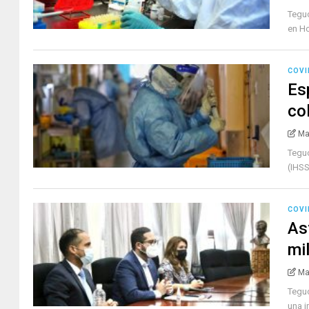
Teguc
en Ho
COVI
Es
co
Ma
Teguc
(IHSS
COVI
As
mi
Ma
Teguc
una i