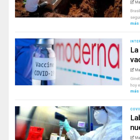
Ma
Brasi
segun
más
INTE
La
va
Ma
Gineb
hoy e
más
COVI
La
nu
Ma