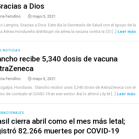
Gracias a Dios
ria Ferrufino
mayo 5, 2021
o Lempira, Gracias a Dios. Este día la Secretaría de Salud con el apoyo de la
a Aérea Hondureña distribuyó vía aérea la vacuna contra la CO [...]
Leer más
D NOTICIAS
ancho recibe 5,340 dosis de vacuna
traZeneca
ria Ferrufino
mayo 5, 2021
igalpa, Honduras. Olancho recibió unas 5,340 dosis de AstraZeneca con el
ivo de combatir el COVID-19 en ese sector. Así lo afirmó Lily M [...]
Leer más
RNACIONALES
sil cierra abril como el mes más letal;
gistró 82.266 muertes por COVID-19