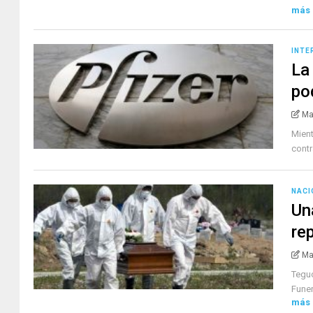
más
INTE
La
pod
Ma
Mient
contr
NACI
Un
re
Ma
Teguc
Funer
más