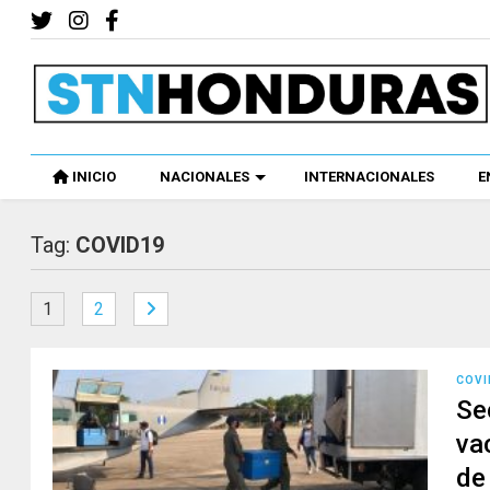
INICIO
NACIONALES
INTERNACIONALES
E
Tag:
COVID19
1
2
COVI
Se
va
de