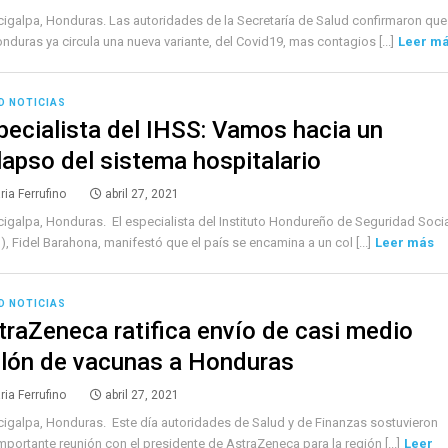
igalpa, Honduras. Las autoridades de la Secretaría de Salud confirmaron que
nduras ya circula una nueva variante, del Covid19, mas contagios [...]
Leer m
D NOTICIAS
pecialista del IHSS: Vamos hacia un
lapso del sistema hospitalario
ria Ferrufino
abril 27, 2021
igalpa, Honduras. El especialista del Instituto Hondureño de Seguridad Socia
), Fidel Barahona, manifestó que el país se encamina a un col [...]
Leer más
D NOTICIAS
traZeneca ratifica envío de casi medio
llón de vacunas a Honduras
ria Ferrufino
abril 27, 2021
igalpa, Honduras. Este día autoridades de Salud y de Finanzas sostuvieron
mportante reunión con el presidente de AstraZeneca para la región [...]
Leer