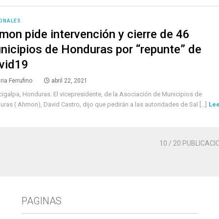
ONALES
mon pide intervención y cierre de 46
nicipios de Honduras por “repunte” de
vid19
ria Ferrufino
abril 22, 2021
igalpa, Honduras. El vicepresidente, de la Asociación de Municipios de
ras ( Ahmon), David Castro, dijo que pedirán a las autoridades de Sal [...]
Le
10
/ 20 PUBLICACI
PAGINAS