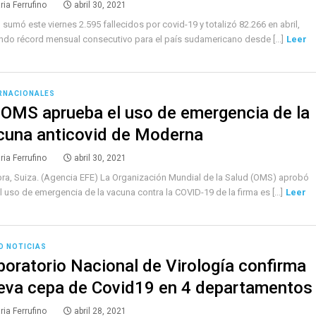
ria Ferrufino
abril 30, 2021
l sumó este viernes 2.595 fallecidos por covid-19 y totalizó 82.266 en abril,
do récord mensual consecutivo para el país sudamericano desde [...]
Leer
RNACIONALES
 OMS aprueba el uso de emergencia de la
cuna anticovid de Moderna
ria Ferrufino
abril 30, 2021
ra, Suiza. (Agencia EFE) La Organización Mundial de la Salud (OMS) aprobó
l uso de emergencia de la vacuna contra la COVID-19 de la firma es [...]
Leer
D NOTICIAS
boratorio Nacional de Virología confirma
eva cepa de Covid19 en 4 departamentos
ria Ferrufino
abril 28, 2021