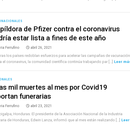
RNACIONALES
 píldora de Pfizer contra el coronavirus
ría estar lista a fines de este año
ria Ferrufino
abril 26, 2021
ras los países redoblan esfuerzos para acelerar las campañas de vacunación
a el coronavirus, la comunidad científica continúa trabajando par [...]
Leer má
ONALES
as mil muertes al mes por Covid19
portan funerarias
ria Ferrufino
abril 23, 2021
igalpa, Honduras. El presidente de la Asociación Nacional de la Industria
aria de Honduras, Edwin Lanza, informó que al mes están realizando [...]
Leer