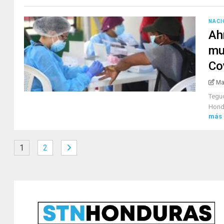
NACI
Ah
mu
Co
Ma
Teguc
Hondu
más
1
2