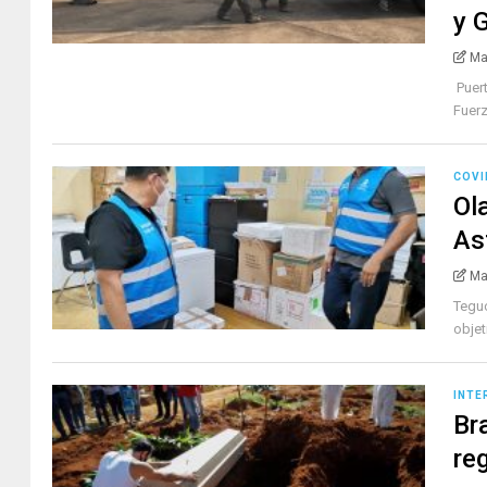
y 
Ma
Puert
Fuerz
COVI
Ol
As
Ma
Teguc
objet
INTE
Bra
re