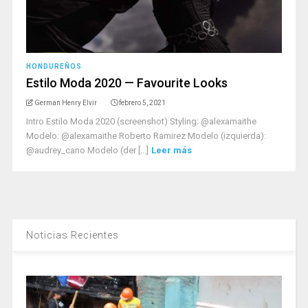
HONDUREÑOS
Estilo Moda 2020 — Favourite Looks
German Henry Elvir
febrero 5, 2021
Intro Estilo Moda 2020 (screenshot) Styling: @alexamaithe
Modelo: @alexamaithe Roberto Ramirez Modelo (izquierda):
@audrey_cano Modelo (der [...]
Leer más
Noticias Recientes