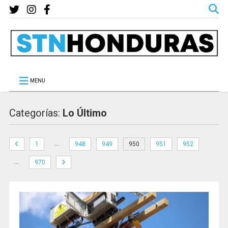
MENU
Categorías:
Lo Último
…
1
948
949
950
951
952
…
970