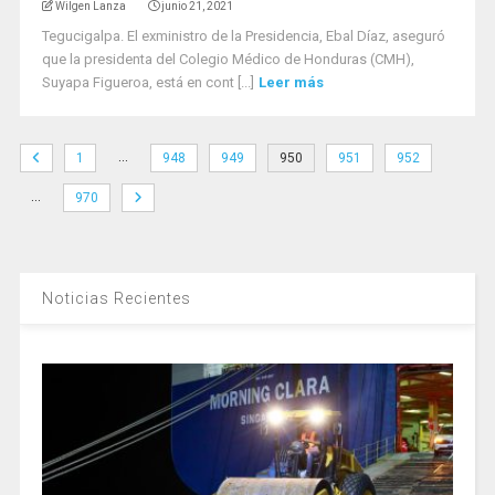
Wilgen Lanza
junio 21, 2021
Tegucigalpa. El exministro de la Presidencia, Ebal Díaz, aseguró
que la presidenta del Colegio Médico de Honduras (CMH),
Suyapa Figueroa, está en cont [...]
Leer más
…
1
948
949
950
951
952
…
970
Noticias Recientes