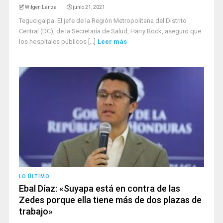
Wilgen Lanza
junio 21, 2021
Tegucigalpa. El jefe de la Región Metropolitana del Distrito
Central (DC), de la Secretaría de Salud, Harry Bock, aseguró que
los hospitales públicos [...]
Leer más
LO ÚLTIMO
Ebal Díaz: «Suyapa está en contra de las
Zedes porque ella tiene más de dos plazas de
trabajo»