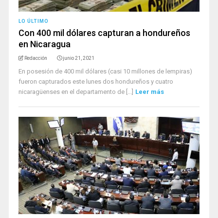
LO ÚLTIMO
Con 400 mil dólares capturan a hondureños
en Nicaragua
Redacción
junio 21, 2021
En posesión de 400 mil dólares (casi 10 millones de lempiras)
fueron capturados este lunes dos hondureños y cuatro
nicaragüenses en el departamento de [...]
Leer más