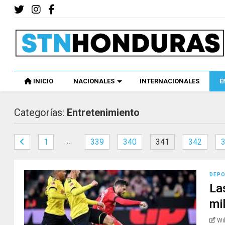
INICIO
NACIONALES
INTERNACIONALES
E
Categorías:
Entretenimiento
…
1
339
340
341
342
DEP
La
mi
Wi