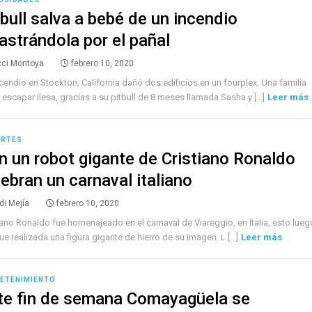
tbull salva a bebé de un incendio
rastrándola por el pañal
cci Montoya
febrero 10, 2020
cendio en Stockton, California dañó dos edificios en un fourplex. Una familia
escapar ilesa, gracias a su pitbull de 8 meses llamada Sasha y [...]
Leer más
ORTES
n un robot gigante de Cristiano Ronaldo
lebran un carnaval italiano
di Mejía
febrero 10, 2020
iano Ronaldo fue homenajeado en el carnaval de Viareggio, en Italia, esto lueg
ue realizada una figura gigante de hierro de su imagen. L [...]
Leer más
ETENIMIENTO
te fin de semana Comayagüela se