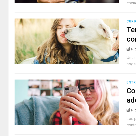
encue
CURI
Te
co
Ri
Una m
hogar
ENTR
Co
ad
Ri
Los p
contr