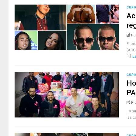
CURI
Ac
re
Ru
El pr
(ACON
[...]
L
CURI
Ho
PA
Ri
La ta
las c
CURI