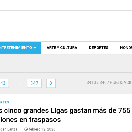
NTRETENIMIENTO
ARTE Y CULTURA
DEPORTES
HONDU
…
3410
/ 3467 PUBLICACI
343
347
ORTES
s cinco grandes Ligas gastan más de 755
llones en traspasos
lgen Lanza
febrero 12, 2020