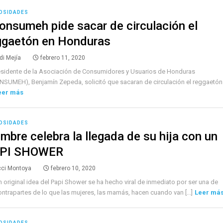
OSIDADES
onsumeh pide sacar de circulación el
ggaetón en Honduras
di Mejía
febrero 11, 2020
esidente de la Asociación de Consumidores y Usuarios de Honduras
SUMEH), Benjamín Zepeda, solicitó que sacaran de circulación el reggaetón
eer más
OSIDADES
mbre celebra la llegada de su hija con un
PI SHOWER
cci Montoya
febrero 10, 2020
n original idea del Papi Shower se ha hecho viral de inmediato por ser una de
ontrapartes de lo que las mujeres, las mamás, hacen cuando van [...]
Leer má
OSIDADES