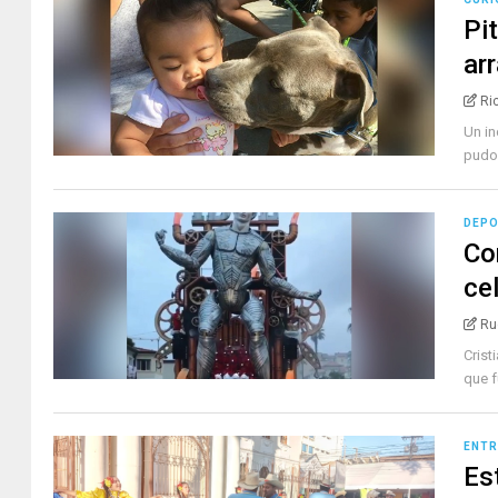
Pi
ar
Ri
Un in
pudo 
DEP
Co
ce
Ru
Crist
que f
ENTR
Es