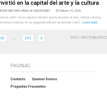
virtió en la capital del arte y la cultura
RSON ANTONIO PADILLA VAQUEDANO
febrero 10, 2020
ival en calle”, es un espacio abierto que le da paso al arte, cultura, música,
onomía e historia. En su segunda edición se decidió reali [...]
Leer más
…
3410
/ 3467 PUBLICACI
343
347
PAGINAS
Contacto
Quienes Somos
Preguntas Frecuentes