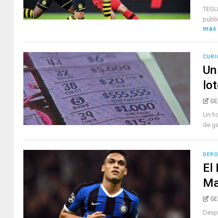
TEGUC
publi
más
CURI
Un 
lo
GE
Un ho
de ga
DEP
El
Ma
GE
Despu