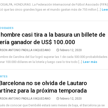
IGALPA, HONDURAS. La Federación Internacional de Fútbol Asociado (FIFA)
có que las cinco grandes ligas en el mundo gastan más de 755 millon [...]
Lee
OSIDADES
hombre casi tira a la basura un billete de
tería ganador de US$ 100.000
RSON ANTONIO PADILLA VAQUEDANO
febrero 12, 2020
mbre de Carolina del Sur logró superar las 1 de cada 500.000 probabilidades
nar 100.000 dólares en la lotería y luego casi lo tira todo [...]
Leer más
ORTES
 Barcelona no se olvida de Lautaro
rtínez para la próxima temporada
RSON ANTONIO PADILLA VAQUEDANO
febrero 12, 2020
és de conocer que Dembélé estará seis meses de baja, el Barcelona ya se