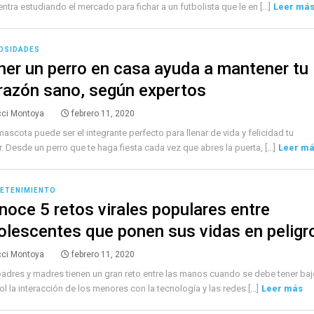
ntra estudiando el mercado para fichar a un futbolista que le en [...]
Leer má
OSIDADES
ner un perro en casa ayuda a mantener tu
razón sano, según expertos
cci Montoya
febrero 11, 2020
ascota puede ser el integrante perfecto para llenar de vida y felicidad tu
. Desde un perro que te haga fiesta cada vez que abres la puerta, [...]
Leer m
ETENIMIENTO
noce 5 retos virales populares entre
olescentes que ponen sus vidas en peligr
cci Montoya
febrero 11, 2020
adres y madres tienen un gran reto entre las manos cuando se debe tener baj
ol la interacción de los menores con la tecnología y las redes [...]
Leer más