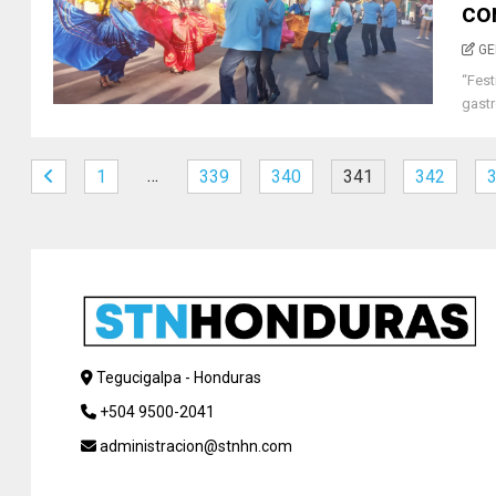
con
GE
“Fest
gastr
…
1
339
340
341
342
Tegucigalpa - Honduras
+504 9500-2041
administracion@stnhn.com