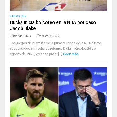
DEPORTES
Bucks inicia boicoteo en la NBA por caso
Jacob Blake
Rodrigo Dupuis
agosto 28, 2020
Los juegos de playoffs de la primera ronda de la NBA fueron
suspendidos sin fecha de retorno. El día miércoles 26 de
agosto del 2020, estaban progr [...]
Leer más