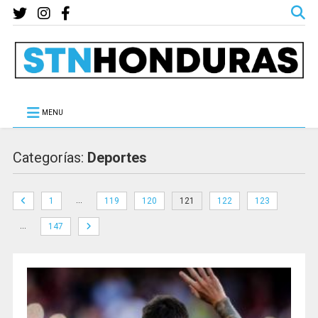
MENU
Categorías:
Deportes
…
1
119
120
121
122
123
…
147