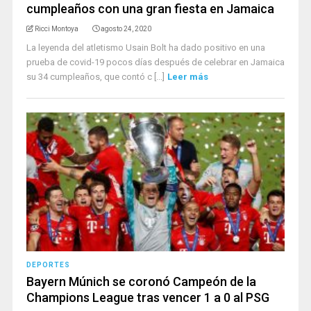
cumpleaños con una gran fiesta en Jamaica
Ricci Montoya
agosto 24, 2020
La leyenda del atletismo Usain Bolt ha dado positivo en una
prueba de covid-19 pocos días después de celebrar en Jamaica
su 34 cumpleaños, que contó c [...]
Leer más
DEPORTES
Bayern Múnich se coronó Campeón de la
Champions League tras vencer 1 a 0 al PSG