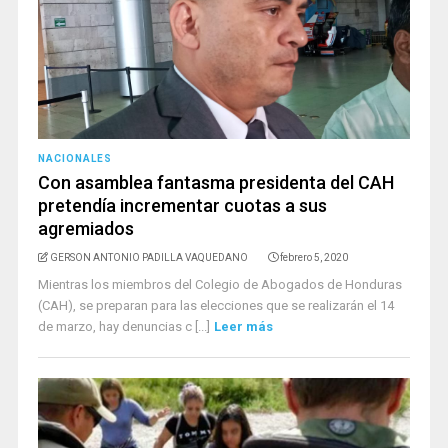
NACIONALES
Con asamblea fantasma presidenta del CAH
pretendía incrementar cuotas a sus
agremiados
GERSON ANTONIO PADILLA VAQUEDANO
febrero 5, 2020
Mientras los miembros del Colegio de Abogados de Honduras
(CAH), se preparan para las elecciones que se realizarán el 14
de marzo, hay denuncias c [...]
Leer más