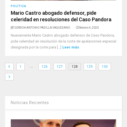
POLÍTICA
Mario Castro abogado defensor, pide
celeridad en resoluciones del Caso Pandora
GERSON ANTONIO PADILLA VAQUEDANO
febrero 4, 2020
Nuevamente Mario Castro abogado defensor de Caso Pandora,
pide celeridad en resolución de la corte de apelaciones especial
designada por la corte para [...]
Leer más
…
1
126
127
128
129
130
Noticias Recientes