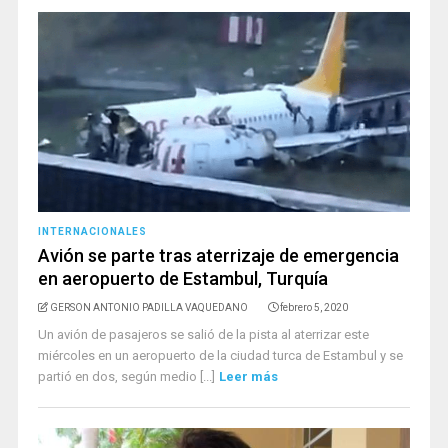
INTERNACIONALES
Avión se parte tras aterrizaje de emergencia
en aeropuerto de Estambul, Turquía
GERSON ANTONIO PADILLA VAQUEDANO
febrero 5, 2020
Un avión de pasajeros se salió de la pista al aterrizar este
miércoles en un aeropuerto de la ciudad turca de Estambul y se
partió en dos, según medio [...]
Leer más